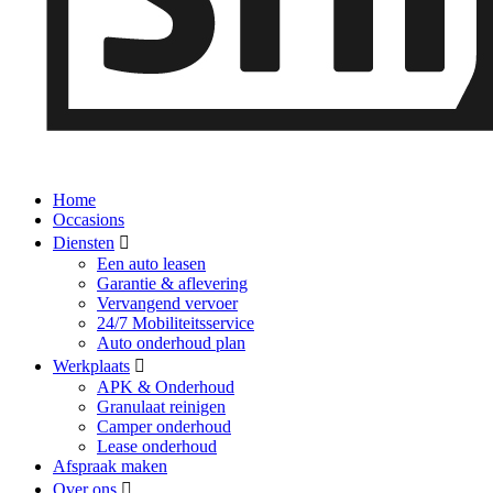
Home
Occasions
Diensten
Een auto leasen
Garantie & aflevering
Vervangend vervoer
24/7 Mobiliteitsservice
Auto onderhoud plan
Werkplaats
APK & Onderhoud
Granulaat reinigen
Camper onderhoud
Lease onderhoud
Afspraak maken
Over ons